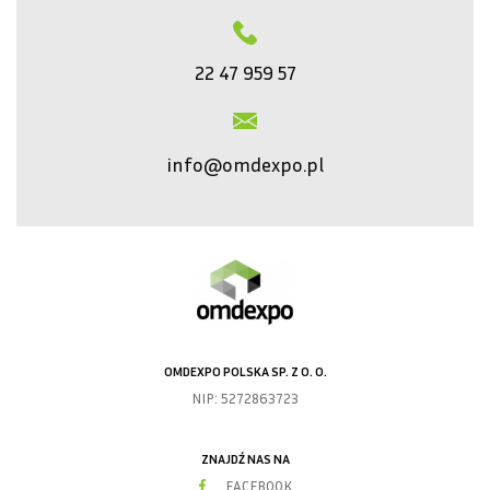
22 47 959 57
info@omdexpo.pl
OMDEXPO POLSKA SP. Z O. O.
NIP: 5272863723
ZNAJDŹ NAS NA
FACEBOOK