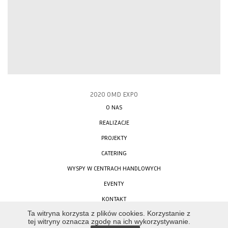
2020 OMD EXPO
O NAS
REALIZACJE
PROJEKTY
CATERING
WYSPY W CENTRACH HANDLOWYCH
EVENTY
KONTAKT
STRONA OBSŁUGIWANA PRZEZ
Ta witryna korzysta z plików cookies. Korzystanie z
tej witryny oznacza zgodę na ich wykorzystywanie.
WebFur
W