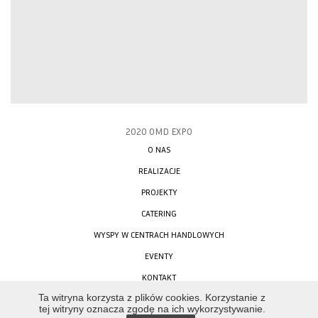
2020 OMD EXPO
O NAS
REALIZACJE
PROJEKTY
CATERING
WYSPY W CENTRACH HANDLOWYCH
EVENTY
KONTAKT
STRONA OBSŁUGIWANA PRZEZ
Ta witryna korzysta z plików cookies. Korzystanie z
tej witryny oznacza zgodę na ich wykorzystywanie.
WebFur
W