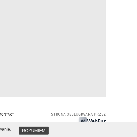
STRONA OBSŁUGIWANA PRZEZ
KONTAKT
WebFur
W
wanie.
ROZUMIEM