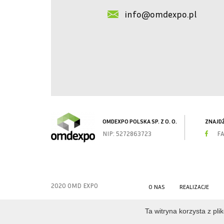
info@omdexpo.pl
OMDEXPO POLSKA SP. Z O. O.
ZNAJDŹ
NIP: 5272863723
F
2020 OMD EXPO
O NAS
REALIZACJE
Ta witryna korzysta z pl